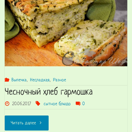
и
печеным
перцем"
Выпечка
,
Несладкая
,
Разное
Чесночный хлеб гармошка
20.06.2017
сытное блюдо
0
"Чесночный
Читать далее