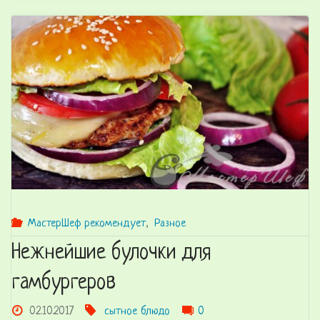
овощами,
колбасой
и
сырно-
творожным
соусом."
МастерШеф рекомендует
,
Разное
Нежнейшие булочки для
гамбургеров
02.10.2017
сытное блюдо
0