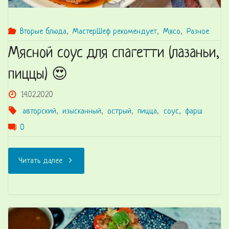
Вторые блюда
,
МастерШеф рекомендует
,
Мясо
,
Разное
Мясной соус для спагетти (лазаньи,
пиццы) 😍
14.02.2020
авторский
,
изысканный
,
острый
,
пицца
,
соус
,
фарш
0
"Мясной
Читать далее
соус
для