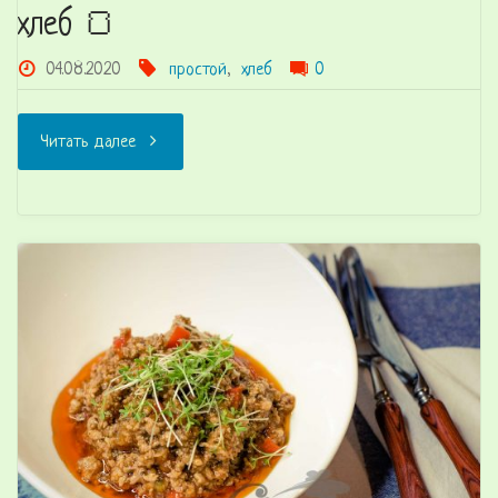
хлеб 🍞
04.08.2020
простой
,
хлеб
0
"Мини
Читать далее
чиабатта
или
деревенский
хлеб
🍞"