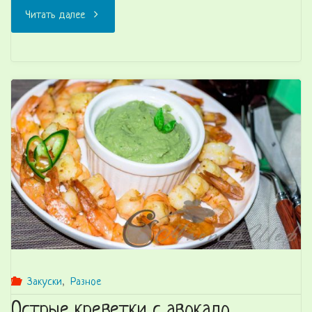
"Фасоль
Читать далее
с
охотничьими
колбасками"
Закуски
,
Разное
Острые креветки с авокадо