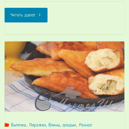
"Нежнейшие
Читать далее
булочки
для
гамбургеров"
Выпечка
,
Пирожки, блины, оладьи
,
Разное