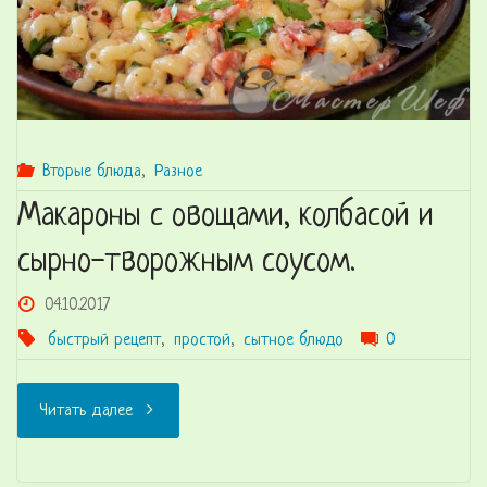
перцем"
Вторые блюда
,
Разное
Макароны с овощами, колбасой и
сырно-творожным соусом.
04.10.2017
быстрый рецепт
,
простой
,
сытное блюдо
0
"Макароны
Читать далее
с