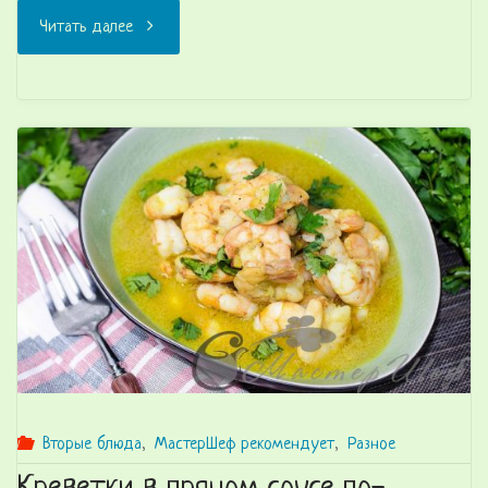
"Паста
Читать далее
с
креветками
и
базиликом"
Вторые блюда
,
МастерШеф рекомендует
,
Разное