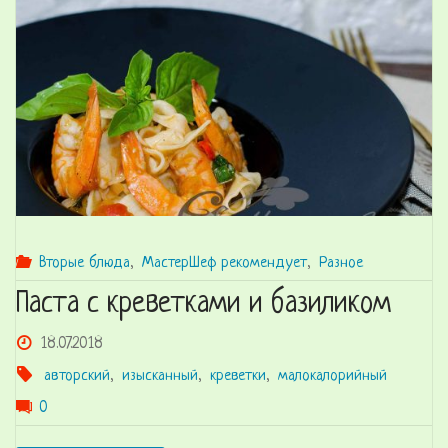
для
пиццы"
Вторые блюда
,
МастерШеф рекомендует
,
Разное
Паста с креветками и базиликом
18.07.2018
авторский
,
изысканный
,
креветки
,
малокалорийный
0