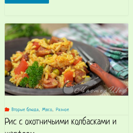
котлеты
с
сыром
и
овощами"
Вторые блюда
,
Мясо
,
Разное
Рис с охотничьими колбасками и