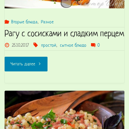
Вторые блюда
,
Разное
Рагу с сосисками и сладким перцем
25.10.2017
простой
,
сытное блюдо
0
"Рагу
Читать далее
с
сосисками
и
сладким