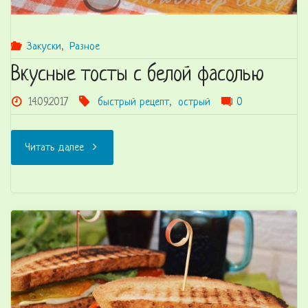
Закуски
,
Разное
Вкусные тосты с белой фасолью
14.09.2017
быстрый рецепт
,
острый
0
"Вкусные
Читать далее
тосты
с
белой
фасолью"