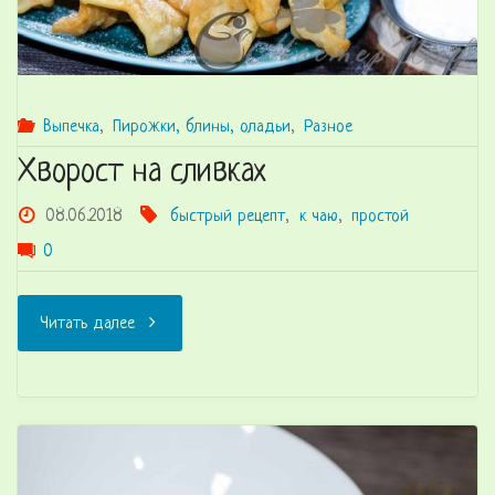
Выпечка
,
Пирожки, блины, оладьи
,
Разное
Хворост на сливках
08.06.2018
быстрый рецепт
,
к чаю
,
простой
0
"Хворост
Читать далее
на
сливках"