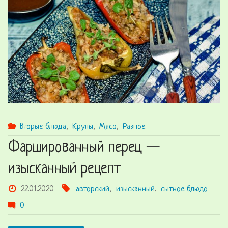
спагетти
(лазаньи,
пиццы)
😍"
Вторые блюда
,
Крупы
,
Мясо
,
Разное
Фаршированный перец —
изысканный рецепт
22.01.2020
авторский
,
изысканный
,
сытное блюдо
0