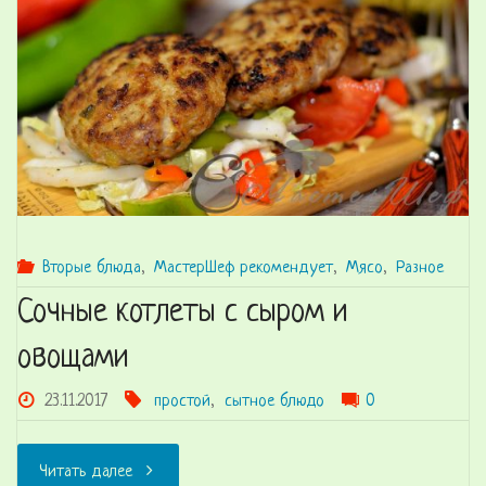
Вторые блюда
,
МастерШеф рекомендует
,
Мясо
,
Разное
Сочные котлеты с сыром и
овощами
23.11.2017
простой
,
сытное блюдо
0
"Сочные
Читать далее