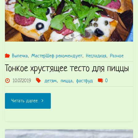
Выпечка
,
МастерШеф рекомендует
,
Несладкая
,
Разное
Тонкое хрустящее тесто для пиццы
10.07.2019
детям
,
пицца
,
фастфуд
0
"Тонкое
Читать далее
хрустящее
тесто