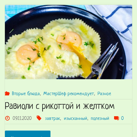
Наан"
Вторые блюда
,
МастерШеф рекомендует
,
Разное
Равиоли с рикоттой и желтком
09.11.2020
завтрак
,
изысканный
,
полезный
0