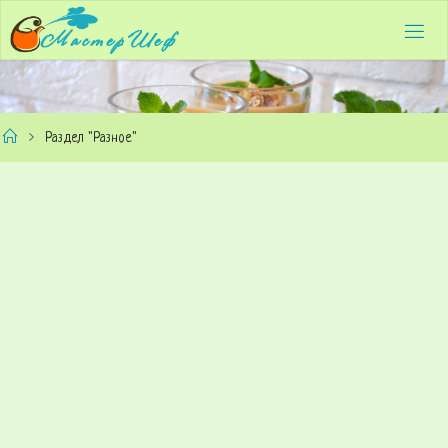
Skip
to
content
Home
Раздел "Разное"