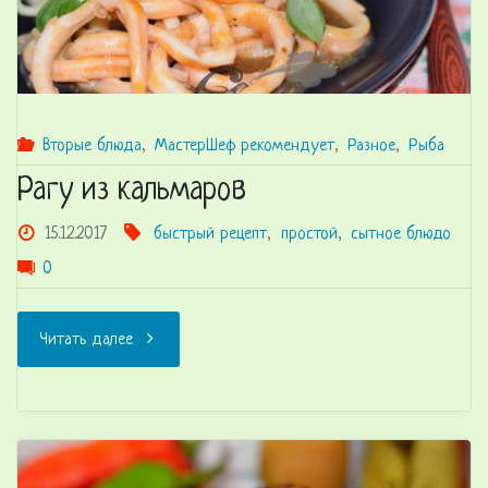
Вторые блюда
,
МастерШеф рекомендует
,
Разное
,
Рыба
Рагу из кальмаров
15.12.2017
быстрый рецепт
,
простой
,
сытное блюдо
0
"Рагу
Читать далее
из
кальмаров"