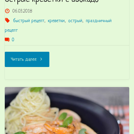
06.03.2018
быстрый рецепт
,
креветки
,
острый
,
праздничный
рецепт
0
"Острые
Читать далее
креветки
с
авокадо"