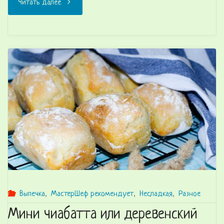
"Равиоли
Читать далее
с
рикоттой
и
желтком"
Выпечка
,
МастерШеф рекомендует
,
Несладкая
,
Разное
Мини чиабатта или деревенский