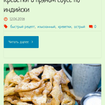
Креветки в пряном соусе по-
индийски
12.06.2018
быстрый рецепт
,
изысканный
,
креветки
,
острый
0
"Креветки
Читать далее
в
пряном
соусе
по-
индийски"