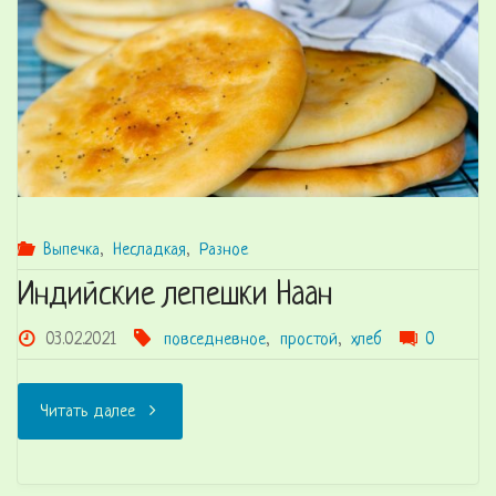
Выпечка
,
Несладкая
,
Разное
Индийские лепешки Наан
03.02.2021
повседневное
,
простой
,
хлеб
0
"Индийские
Читать далее
лепешки