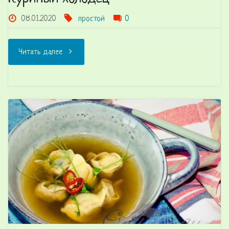
08.01.2020
простой
0
"Куриный
Читать далее
холодец"