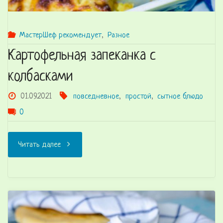
МастерШеф рекомендует
,
Разное
Картофельная запеканка с
колбасками
01.09.2021
повседневное
,
простой
,
сытное блюдо
0
"Картофельная
Читать далее
запеканка
с
колбасками"