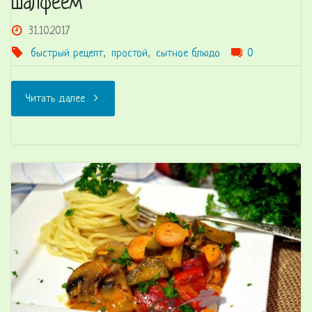
шалфеем
31.10.2017
быстрый рецепт
,
простой
,
сытное блюдо
0
"Рис
Читать далее
с
охотничьими
колбасками
и
шалфеем"