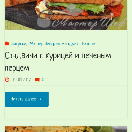
Закуски
,
МастерШеф рекомендует
,
Разное
Сэндвичи с курицей и печеным
перцем
31.08.2017
0
"Сэндвичи
Читать далее
с
курицей