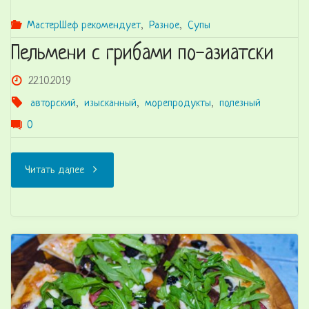
МастерШеф рекомендует
,
Разное
,
Супы
Пельмени с грибами по-азиатски
22.10.2019
авторский
,
изысканный
,
морепродукты
,
полезный
0
"Пельмени
Читать далее
с
грибами
по-
азиатски"