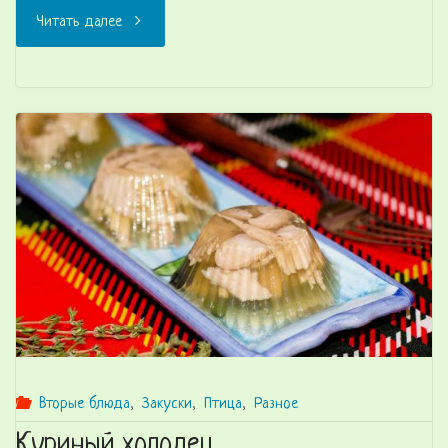
"Фаршированный
Читать далее
перец
—
изысканный
рецепт"
Вторые блюда
,
Закуски
,
Птица
,
Разное
Куриный холодец