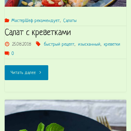
МастерШеф рекомендует
,
Салаты
Салат с креветками
25.08.2018
быстрый рецепт
,
изысканный
,
креветки
0
"Салат
Читать далее
с
креветками"