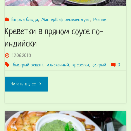
Вторые блюда
,
МастерШеф рекомендует
,
Разное
Креветки в пряном соусе по-
индийски
12.06.2018
быстрый рецепт
,
изысканный
,
креветки
,
острый
0
"Креветки
Читать далее
в
пряном
соусе