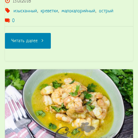
13.07.2018
изысканный
,
креветки
,
малокалорийный
,
острый
0
"Суп
Читать далее
с
креветками
по-
средиземноморски"