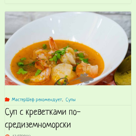
креветками
и
базиликом"
МастерШеф рекомендует
,
Супы
Суп с креветками по-
средиземноморски