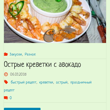
по-
индийски"
Закуски
,
Разное
Острые креветки с авокадо
06.03.2018
быстрый рецепт
,
креветки
,
острый
,
праздничный
рецепт
0