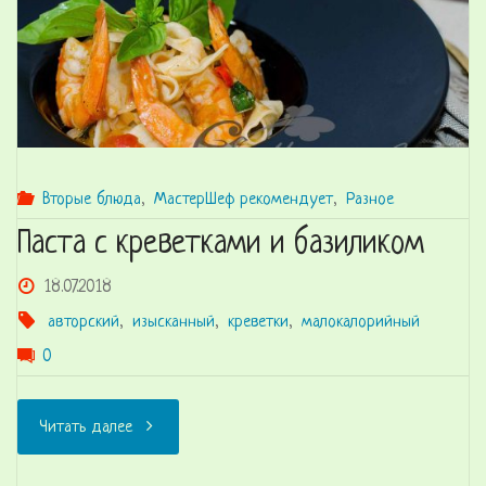
Вторые блюда
,
МастерШеф рекомендует
,
Разное
Паста с креветками и базиликом
18.07.2018
авторский
,
изысканный
,
креветки
,
малокалорийный
0
"Паста
Читать далее
с