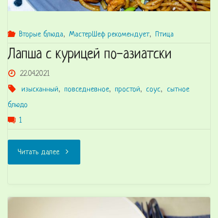
Вторые блюда
,
МастерШеф рекомендует
,
Птица
Лапша с курицей по-азиатски
22.04.2021
изысканный
,
повседневное
,
простой
,
соус
,
сытное
блюдо
1
"Лапша
Читать далее
с
курицей