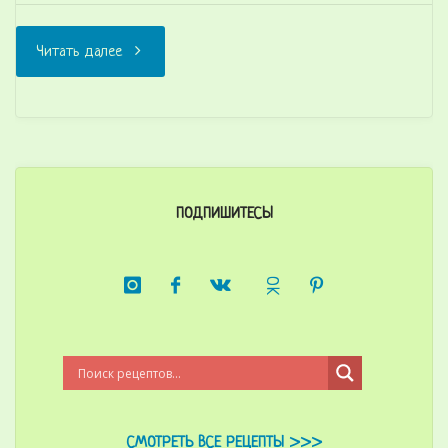
"Мясной
Читать далее
соус
для
спагетти
ПОДПИШИТЕСЬ!
(лазаньи,
пиццы)
😍"
СМОТРЕТЬ ВСЕ РЕЦЕПТЫ >>>