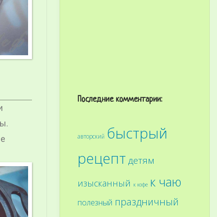
Последние комментарии:
и
ы.
быстрый
авторский
не
рецепт
детям
к чаю
изысканный
к кофе
праздничный
полезный