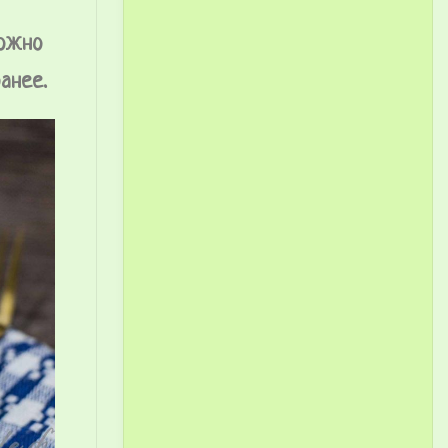
можно
анее.