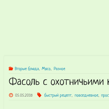
K
Z
Лучшие
рецепты в
домашних
условиях
со всего
мира
Вторые блюда
,
Мясо
,
Разное
Фасоль с охотничьими 
05.05.2018
быстрый рецепт
,
повседневное
,
прос