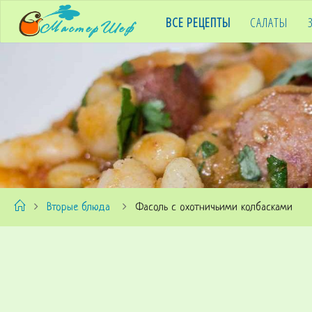
ВСЕ РЕЦЕПТЫ
САЛАТЫ
M
A
S
T
E
R
C
Вторые блюда
Фасоль с охотничьими колбасками
H
E
F