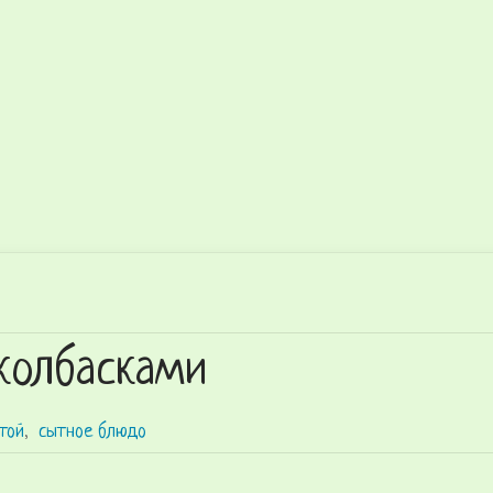
колбасками
той
,
сытное блюдо