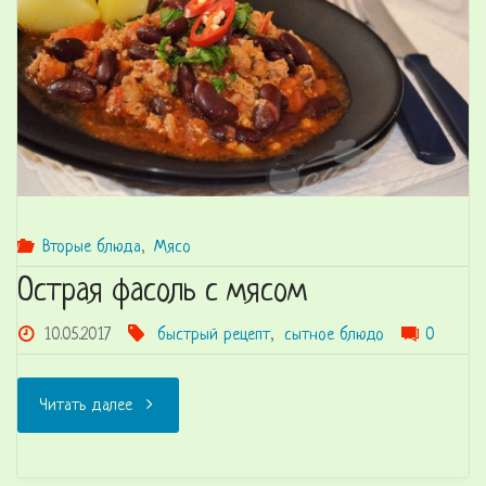
и
яйцом"
Вторые блюда
,
Мясо
Острая фасоль с мясом
10.05.2017
быстрый рецепт
,
сытное блюдо
0
"Острая
Читать далее
фасоль