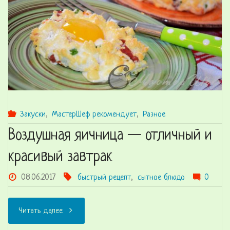
теста"
Закуски
,
МастерШеф рекомендует
,
Разное
Воздушная яичница — отличный и
красивый завтрак
08.06.2017
быстрый рецепт
,
сытное блюдо
0
"Воздушная
Читать далее