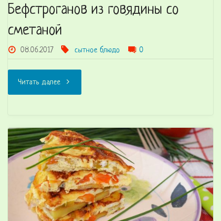
Бефстроганов из говядины со
сметаной
08.06.2017
сытное блюдо
0
"Бефстроганов
Читать далее
из
говядины
со
сметаной"