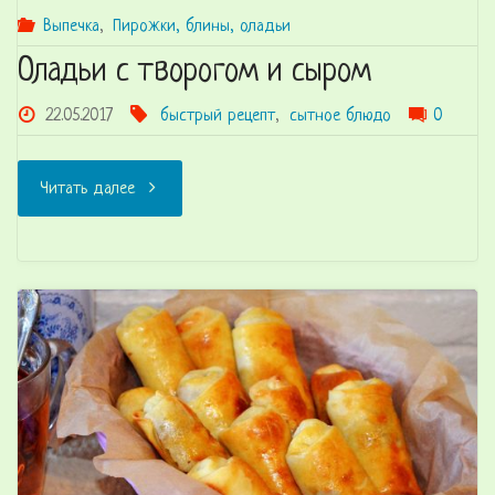
Выпечка
,
Пирожки, блины, оладьи
Оладьи с творогом и сыром
22.05.2017
быстрый рецепт
,
сытное блюдо
0
"Оладьи
Читать далее
с
творогом
и
сыром"