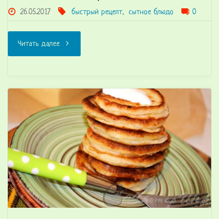
26.05.2017
быстрый рецепт
,
сытное блюдо
0
"Сырные
Читать далее
блинчики
—
быстро
готовятся,
быстро
съедаются"