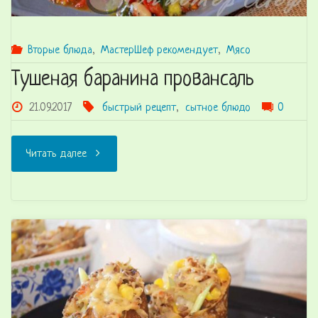
Вторые блюда
,
МастерШеф рекомендует
,
Мясо
Тушеная баранина провансаль
21.09.2017
быстрый рецепт
,
сытное блюдо
0
"Тушеная
Читать далее
баранина
провансаль"