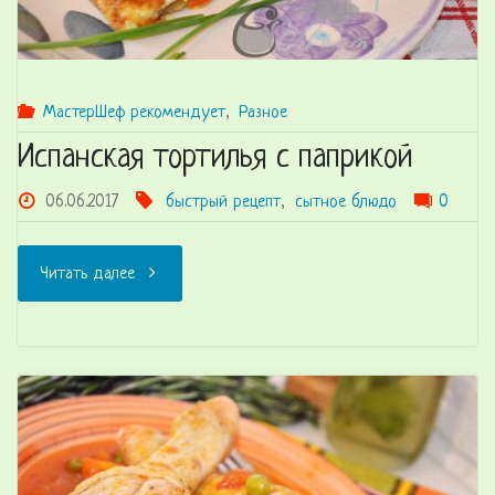
МастерШеф рекомендует
,
Разное
Испанская тортилья с паприкой
06.06.2017
быстрый рецепт
,
сытное блюдо
0
"Испанская
Читать далее
тортилья
с
паприкой"