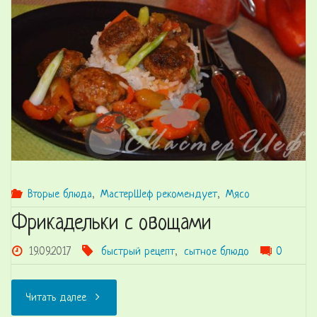
датски"
Вторые блюда
,
МастерШеф рекомендует
,
Мясо
Фрикадельки с овощами
19.09.2017
быстрый рецепт
,
сытное блюдо
0
"Фрикадельки
Читать далее