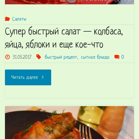
или
без
Салаты
Супер быстрый салат — колбаса,
нее"
яйца, яблоки и еще кое-что
31.05.2017
быстрый рецепт
,
сытное блюдо
0
"Супер
Читать далее
быстрый
салат
—
колбаса,