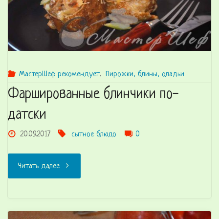
МастерШеф рекомендует
,
Пирожки, блины, оладьи
Фаршированные блинчики по-
датски
20.09.2017
сытное блюдо
0
"Фаршированные
Читать далее
блинчики
по-