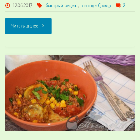
12.06.2017
быстрый рецепт
,
сытное блюдо
2
"Индейка
Читать далее
с
рисом
и
грибами"