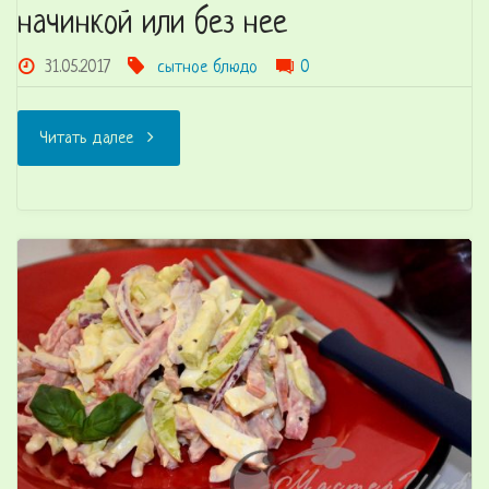
начинкой или без нее
31.05.2017
сытное блюдо
0
"Тонкие
Читать далее
блинчики
на
молоке
с
любой
начинкой