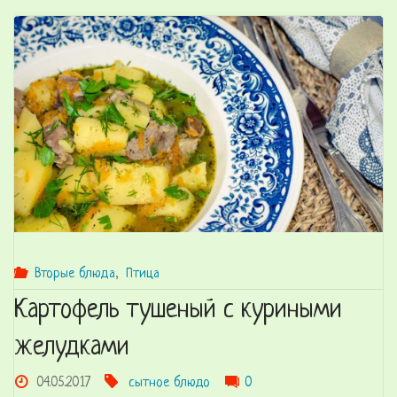
с
мясом"
Вторые блюда
,
Птица
Картофель тушеный с куриными
желудками
04.05.2017
сытное блюдо
0