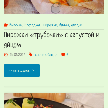
Выпечка
,
Несладкая
,
Пирожки, блины, оладьи
Пирожки «трубочки» с капустой и
яйцом
18.05.2017
сытное блюдо
4
"Пирожки
Читать далее
«трубочки»
с
капустой