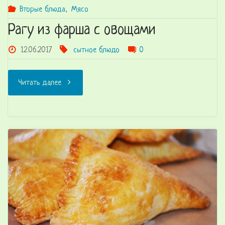
Вторые блюда
,
Мясо
Рагу из фарша с овощами
12.06.2017
сытное блюдо
0
"Рагу
Читать далее
из
фарша
с
овощами"