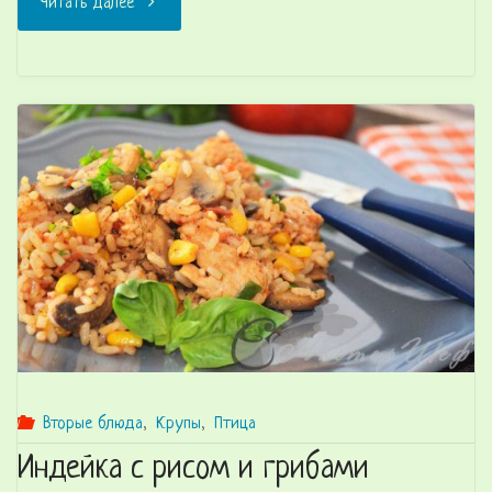
Читать далее
хлеб
«Погачице»
с
кунжутом"
Вторые блюда
,
Крупы
,
Птица
Индейка с рисом и грибами