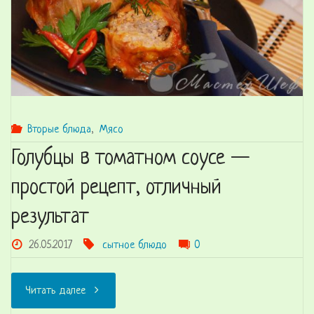
яйца,
яблоки
и
еще
Вторые блюда
,
Мясо
Голубцы в томатном соусе —
кое-
простой рецепт, отличный
что"
результат
26.05.2017
сытное блюдо
0
"Голубцы
Читать далее