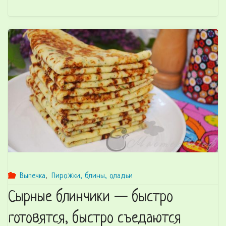
в
томатном
соусе
—
простой
рецепт,
отличный
результат"
Выпечка
,
Пирожки, блины, оладьи
Сырные блинчики — быстро
готовятся, быстро съедаются