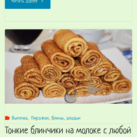
"Салат
Читать далее
из
огурцов
и
кукурузы
за
3
минуты"
Выпечка
,
Пирожки, блины, оладьи
Тонкие блинчики на молоке с любой