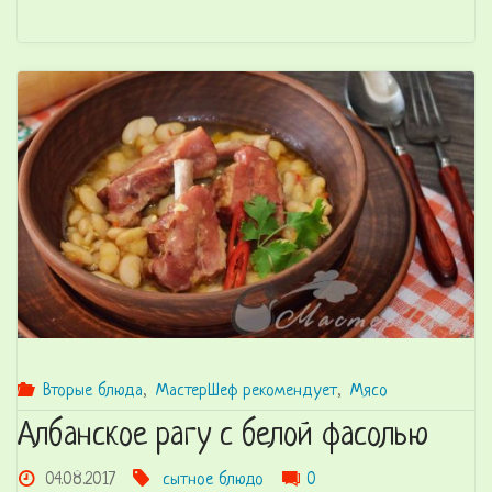
с
овощами"
Вторые блюда
,
МастерШеф рекомендует
,
Мясо
Албанское рагу с белой фасолью
04.08.2017
сытное блюдо
0