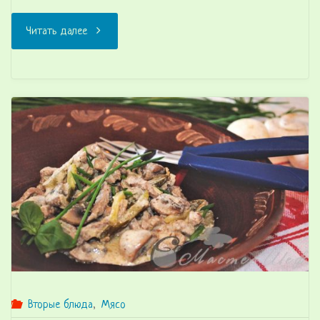
"Яблочные
Читать далее
оладьи
с
корицей"
Вторые блюда
,
Мясо