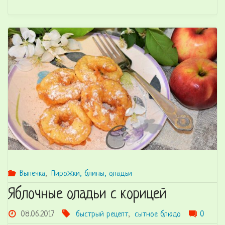
яичница
—
отличный
и
красивый
завтрак"
Выпечка
,
Пирожки, блины, оладьи
Яблочные оладьи с корицей
08.06.2017
быстрый рецепт
,
сытное блюдо
0