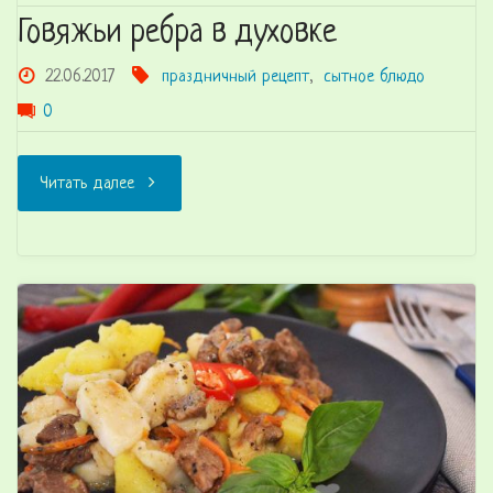
Говяжьи ребра в духовке
22.06.2017
праздничный рецепт
,
сытное блюдо
0
"Говяжьи
Читать далее
ребра
в
духовке"