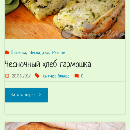
Выпечка
,
Несладкая
,
Разное
Чесночный хлеб гармошка
20.06.2017
сытное блюдо
0
"Чесночный
Читать далее
хлеб
гармошка"