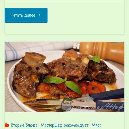
"Албанское
Читать далее
рагу
с
белой
фасолью"
Вторые блюда
,
МастерШеф рекомендует
,
Мясо