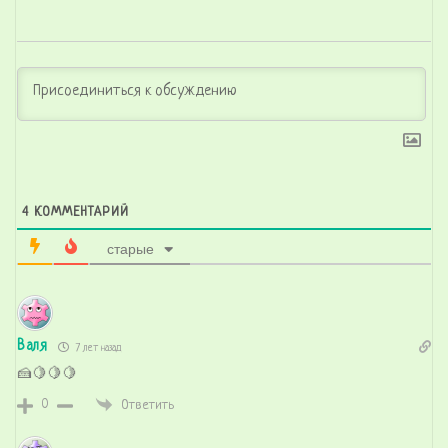
4
КОММЕНТАРИЙ
старые
Валя
7 лет назад
🍰🍋🍋🍋
0
Ответить