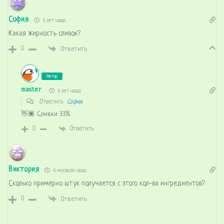
София
6 лет назад
Какая жирность сливок?
0
Ответить
Автор
master
6 лет назад
Ответить
София
👋🏿 Сливки 33%
0
Ответить
Виктория
6 месяцев назад
Сколько примерно штук получается с этого кол-ва ингредиентов?
0
Ответить