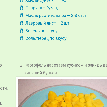
Хмели-сунели – 1 ч.л;
Паприка – ½ ч.л;
Масло растительное – 2-3 ст.л;
Лавровый лист – 2 шт;
Зелень по вкусу;
Соль/перец по вкусу.
я.
Картофель нарезаем кубиком и закидыв
кипящий бульон.
сти.
.