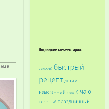
Последние комментарии:
быстрый
аем в
авторский
рецепт
детям
к чаю
изысканный
к кофе
праздничный
полезный