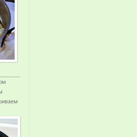
том
м
ариваем