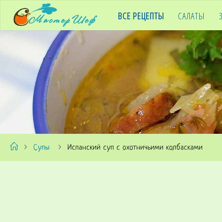
ВСЕ РЕЦЕПТЫ
САЛАТЫ
MASTERCHEF
KZ
Лучшие
рецепты в
домашних
условиях
со всего
мира
Супы
Испанский суп с охотничьими колбасками