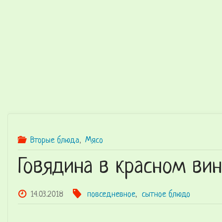
K
Z
Лучшие
рецепты в
домашних
условиях
со всего
мира
Вторые блюда
,
Мясо
Говядина в красном ви
14.03.2018
повседневное
,
сытное блюдо