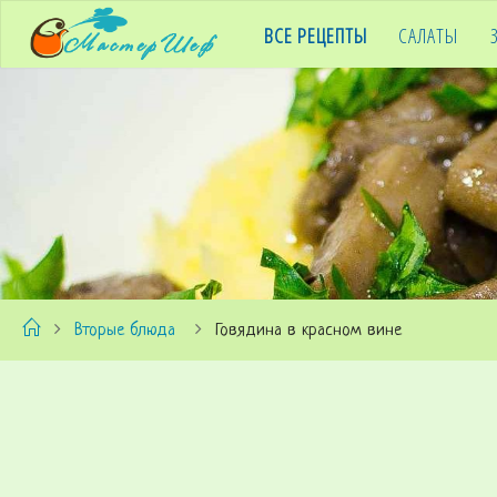
ВСЕ РЕЦЕПТЫ
САЛАТЫ
M
A
S
T
E
R
C
Вторые блюда
Говядина в красном вине
H
E
F