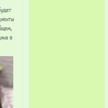
будет
диенты
бщем,
ина в