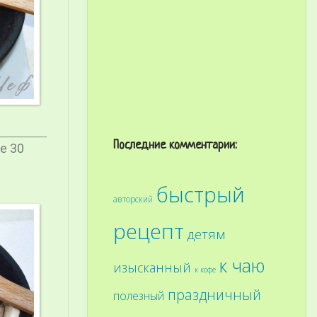
Последние комментарии:
е 30
быстрый
авторский
рецепт
детям
к чаю
изысканный
к кофе
праздничный
полезный