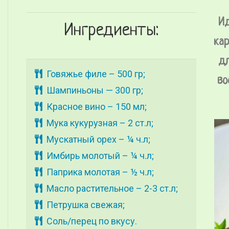
Ид
Ингредиенты:
ка
дл
Говяжье филе – 500 гр;
во
Шампиньоны — 300 гр;
Красное вино – 150 мл;
Мука кукурузная – 2 ст.л;
Мускатный орех – ¼ ч.л;
Имбирь молотый – ¼ ч.л;
Паприка молотая – ½ ч.л;
Масло растительное – 2-3 ст.л;
Петрушка свежая;
Соль/перец по вкусу.