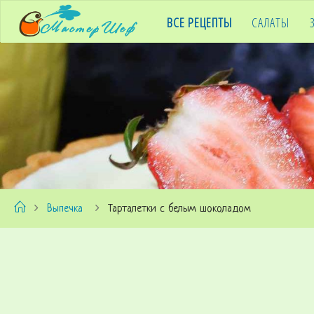
ВСЕ РЕЦЕПТЫ
САЛАТЫ
M
A
S
T
E
R
C
Выпечка
Тарталетки с белым шоколадом
H
E
F