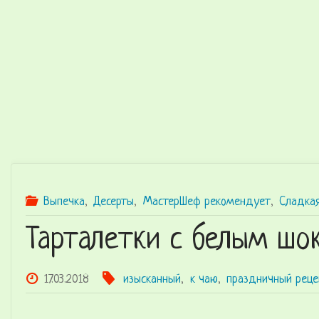
K
Z
Лучшие
рецепты в
домашних
условиях
со всего
мира
Выпечка
,
Десерты
,
МастерШеф рекомендует
,
Сладка
Тарталетки с белым шо
17.03.2018
изысканный
,
к чаю
,
праздничный реце