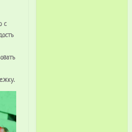
о с
дость
зовать
ежку.