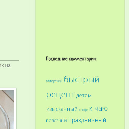
Последние комментарии:
ик на
быстрый
авторский
рецепт
детям
к чаю
изысканный
к кофе
праздничный
полезный