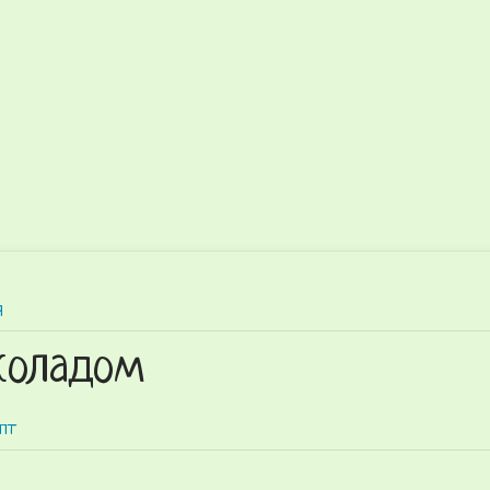
я
коладом
пт