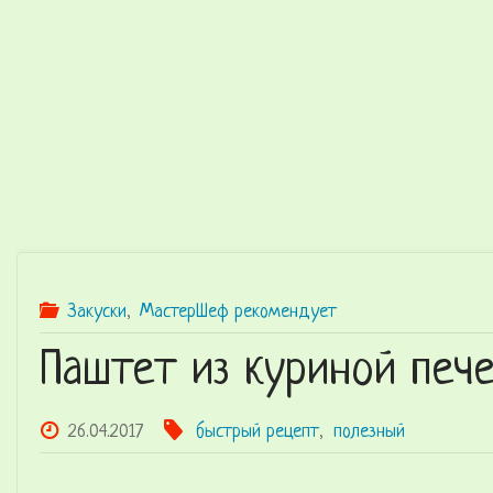
K
Z
Лучшие
рецепты в
домашних
условиях
со всего
мира
Закуски
,
МастерШеф рекомендует
Паштет из куриной печ
26.04.2017
быстрый рецепт
,
полезный