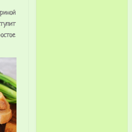
уриной
ступит
ростое