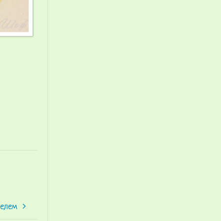
фелем