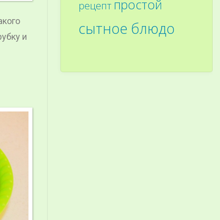
простой
рецепт
акого
сытное блюдо
рубку и