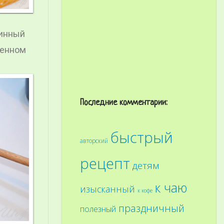
винный
ленном
Последние комментарии:
быстрый
авторский
рецепт
детям
к чаю
изысканный
к кофе
праздничный
полезный