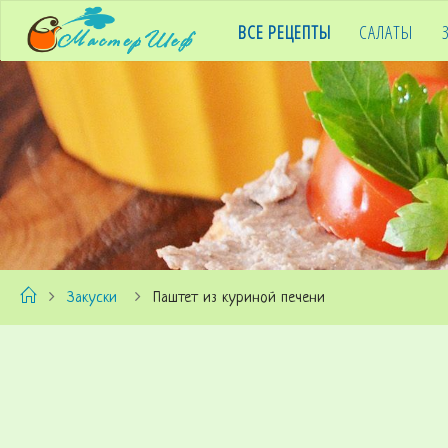
ВСЕ РЕЦЕПТЫ
САЛАТЫ
M
A
S
T
E
R
C
Закуски
Паштет из куриной печени
H
E
F