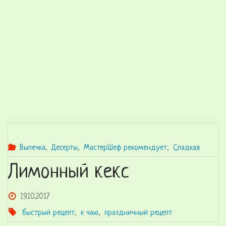
Выпечка
,
Десерты
,
МастерШеф рекомендует
,
Сладкая
Лимонный кекс
19.10.2017
быстрый рецепт
,
к чаю
,
праздничный рецепт